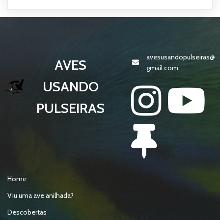
avesusandopulseiras@
AVES
gmail.com
USANDO
PULSEIRAS
Home
Viu uma ave anilhada?
Descobertas