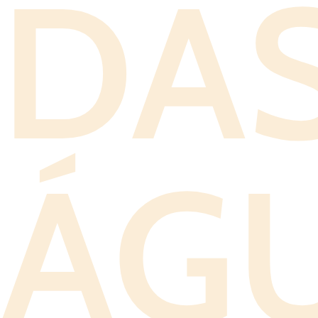
DA
ÁG