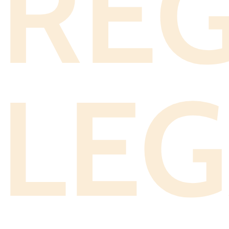
RE
LE