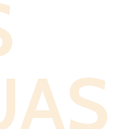
S
UAS