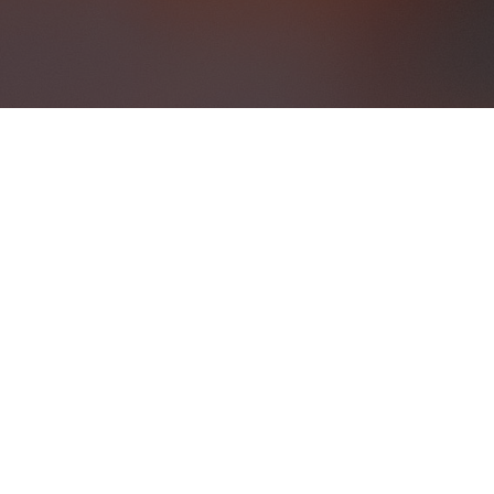
© 2023 AVES USANDO PULSEIRAS |
POPULARFX THEME