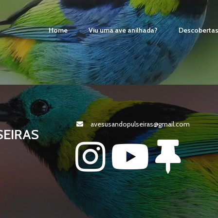
Home
Viu uma ave anilhada?
Descoberta
avesusandopulseiras@gmail.com
SEIRAS